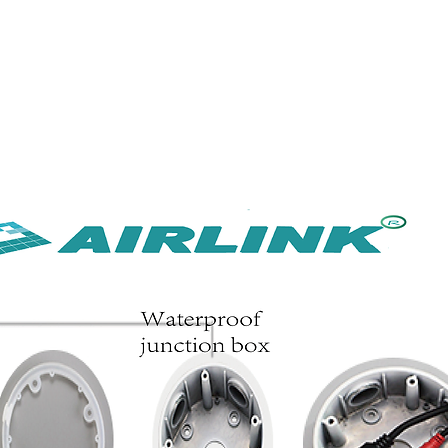
4G/5G AI Camera · Wi-Fi HaLow · Clo
Riešenie pre dohľad
Riešenie pre dohľad
新網頁