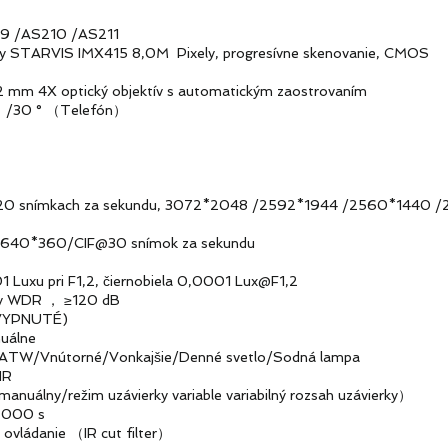
/AS210 /AS211
ARVIS IMX415 8,0M Pixely, progresívne skenovanie, CMOS
4X optický objektív s automatickým zaostrovaním
/30 ° （Telefón）
snímkach za sekundu, 3072*2048 /2592*1944 /2560*1440 /
360/CIF@30 snímok za sekundu
 Luxu pri F1,2, čiernobiela 0,0001 Lux@F1,2
ny WDR ， ≥120 dB
YPNUTÉ)
álne
W/Vnútorné/Vonkajšie/Denné svetlo/Sodná lampa
NR
lny/režim uzávierky variable variabilný rozsah uzávierky）
 000 s
ádanie （IR cut filter）