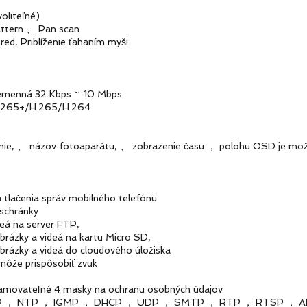
iteľné)
ern 、 Pan scan
, Priblíženie ťahaním myši
menná 32 Kbps ~ 10 Mbps
.265+/H.265/H.264
ázov fotoaparátu, 、 zobrazenie času ， polohu OSD je možn
čenia správ mobilného telefónu
hránky
a server FTP,
 videá na kartu Micro SD,
videá do cloudového úložiska
prispôsobiť zvuk
ovateľné 4 masky na ochranu osobných údajov
TP ， IGMP ， DHCP ， UDP ， SMTP ， RTP ， RTSP ， A