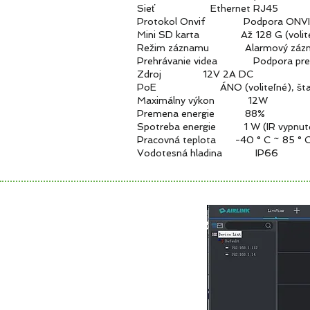
Sieť Ethernet RJ45
Protokol Onvif Podpora
Mini SD karta Až 128 G (volite
Režim záznamu Alarmový záznam
Prehrávanie videa Podpora prehráva
Zdroj 12V 2A DC
PoE ÁNO (voliteľné), štandard 
Maximálny výkon 12W
Premena energie 88%
Spotreba energie 1 W (IR vypnuté)
Pracovná teplota -40 ° C ~ 85 ° C,
Vodotesná hladina IP66