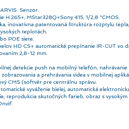
TARVIS
Senzor.
ie H.265+, MStar328Q+Sony 415, 1/2,8 "CMOS.
iníka, inovatívna patentovaná štruktúra rozptylu te
vysokých teplotách.
bo POE siete.
xelov HD CS+ automatické prepínanie IR-CUT vo dne 
ovaním 2,8-12 mm.
nej detekcie push na mobilný telefón, nahrávanie 
zobrazovania a prehrávania videa v mobilnej apliká
vý CMS (softvér pre centrálnu správu.
matické vyváženie bielej, automatická elektronická
ie, reprodukcia skutočných farieb, obraz s vysokým 
nvif.