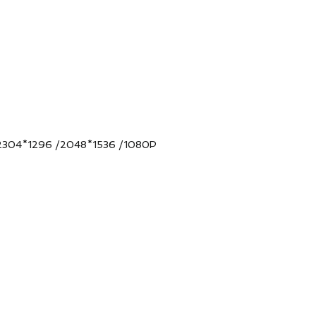
2304*1296 /2048*1536 /1080P