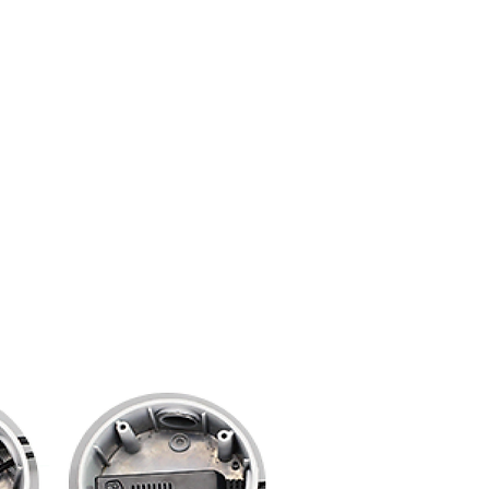
ud Platform
Try Platform Free →
Siete
Štartovacie balíčky pre inteligentný dom
More