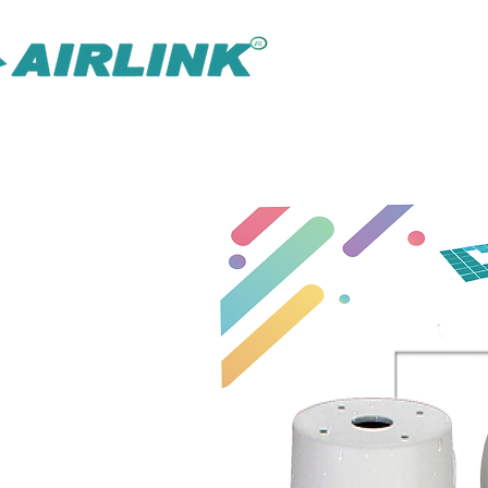
AirLink — 
Inteligentnejšie riešenie IOT Omni
Riešenie pre dohľad