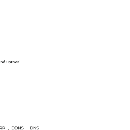
é upraviť
RP ， DDNS ， DNS