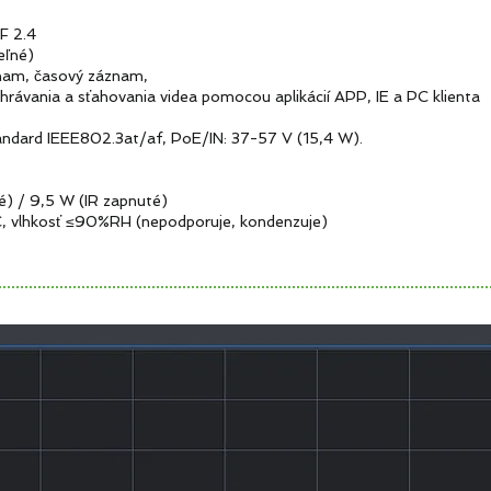
 ONVIF 2.4
ľné)
, časový záznam,
nia a sťahovania videa pomocou aplikácií APP, IE a PC klienta
IEEE802.3at/af, PoE/IN: 37-57 V (15,4 W).
 / 9,5 W (IR zapnuté)
 vlhkosť ≤90%RH (nepodporuje, kondenzuje)