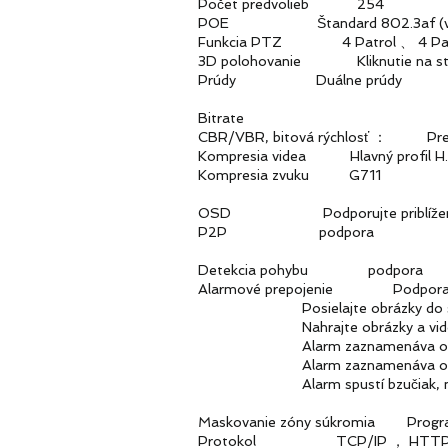
Počet predvolieb 254
POE Štandard 802.3af (vol
Funkcia PTZ 4 Patrol 、 4 Patt
3D polohovanie Kliknutie na stred
Prúdy Duálne prúdy
Bitrate
CBR/VBR, bitová rýchlosť ： Pre
Kompresia videa Hlavný profil H
Kompresia zvuku G711
OSD Podporujte priblíženie, 、 n
P2P podpora
Detekcia pohybu podpora
Alarmové prepojenie Podpora tla
Posielajte obrázky do sc
Nahrajte obrázky a videá n
Alarm zaznamenáva obrázky a
Alarm zaznamenáva obrázky a 
Alarm spustí bzučiak, môže 
Maskovanie zóny súkromia Program
Protokol TCP/IP ， HTTP ， N