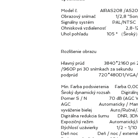
Model č. AIRAS208 /AS209 
Obrazový snímač 1/2,8 ”Sony ST
Signálny systém PAL/NTSC
Ohnisková vzdialenosť 2,8-12 mm 
Uhol pohľadu 105 ° （Široký）
Rozlíšenie obrazu
Hlavný prúd 3840*2160 pri 20 
/960P pri 30 snímkach za sekundu
podprúd 720*480D1/VGA/640*
Min. Farba podsvietenia Farba 0,001
Široký dynamický rozsah Digitál
Pomer S / N 70 dB (AGC V
AGC Automaticky / Manu
vyváženie bielej Auto/Ručné/AT
Digitálna redukcia šumu DNR, 3D
Expozičný režim Automatický/manuá
Rýchlosť uzávierky 1/2 - 1/10
Deň noc Deň / noc / externé ovl