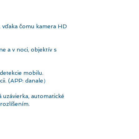
pla, vďaka čomu kamera HD
a v noci, objektív s
detekcie mobilu.
cii. (APP: danale）
 uzávierka, automatické
rozlíšením.