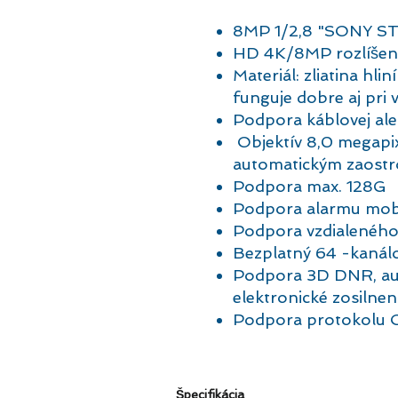
8MP 1/2,8 "SONY S
HD 4K/8MP rozlíšen
Materiál: zliatina hl
funguje dobre aj pri 
Podpora káblovej ale
​
Objektív 8,0 megapi
automatickým zaostr
Podpora max. 128G
Podpora alarmu mobil
Podpora vzdialeného 
Bezplatný 64 -kanálo
Podpora 3D DNR, auto
elektronické zosilnen
Podpora protokolu O
Špecifikácia