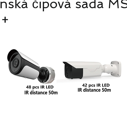
nská čipová sada MS
5+