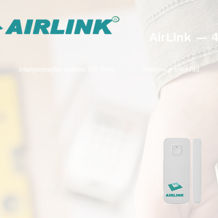
AirLink — 
Inteligentnejšie riešenie IOT Omni
Riešenie pre dohľad