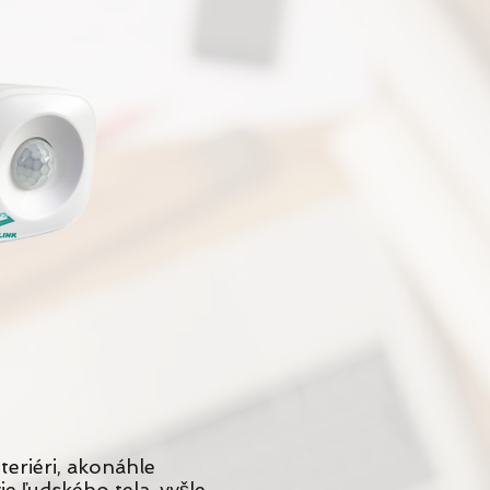
teriéri, akonáhle
e ľudského tela, vyšle