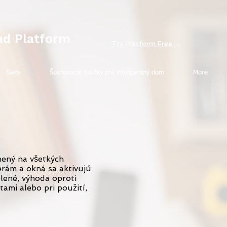
ud Platform
Try Platform Free →
Siete
Štartovacie balíčky pre inteligentný dom
More
nený na všetkých
rám a okná sa aktivujú
lené, výhoda oproti
mi alebo pri použití,