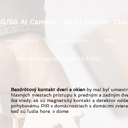
4G/5G AI Camera · Wi-Fi HaLow · Clo
Riešenie pre dohľad
Riešenie pre dohľad
新網頁
Riešenia senzorov 433 MHz
Bezdrôtový kontakt dverí a okien
by mal byť umiest
hlavných miestach prístupu k predným a zadným dve
iba vtedy, ak sú magnetický kontakt a detektor odde
pohybovému PIR v domácnostiach s domácimi zvierata
keď sú ľudia hore. v dome