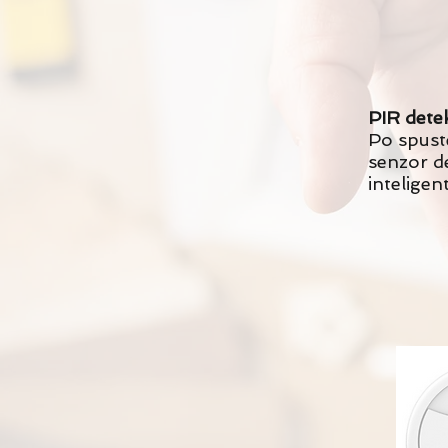
PIR dete
Po spuste
senzor de
inteligen