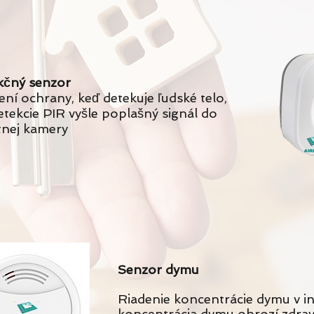
kčný senzor
ní ochrany, keď detekuje ľudské telo,
tekcie PIR vyšle poplašný signál do
tnej kamery
Senzor dymu
Riadenie koncentrácie dymu v in
koncentrácia dymu ohrozí zdravi