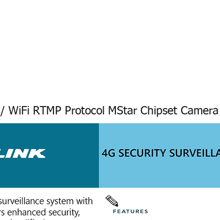
4G/5G AI Camera · Wi-Fi HaLow · Clo
Riešenie pre dohľad
Riešenie pre dohľad
新網頁
 / WiFi RTMP Protocol MStar Chipset Camer