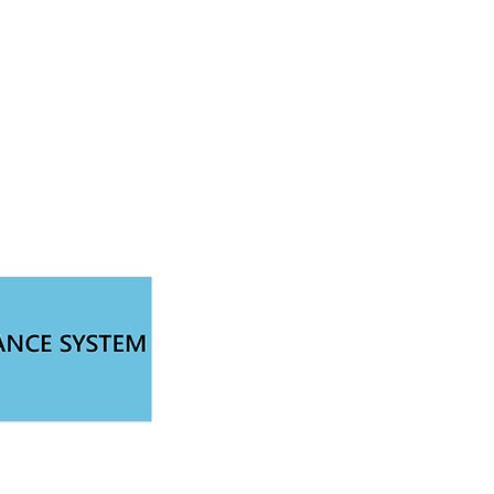
ud Platform
Try Platform Free →
Siete
Štartovacie balíčky pre inteligentný dom
More
a