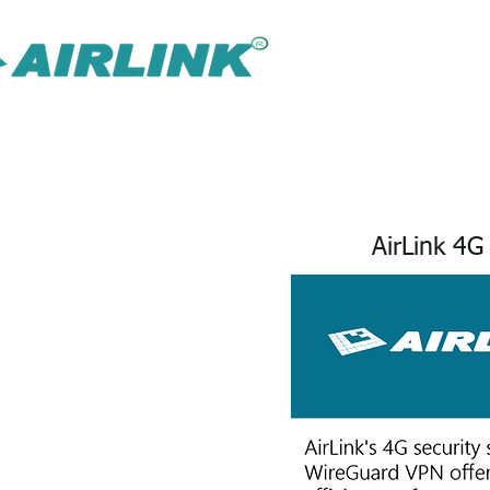
AirLink — 
Inteligentnejšie riešenie IOT Omni
Riešenie pre dohľad
AirLink 4G